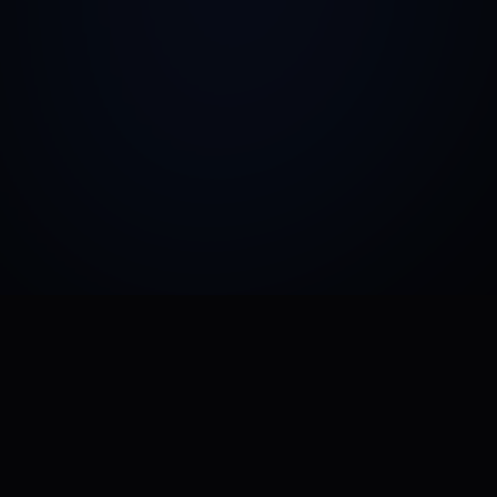
Cobro al instante
Confirmación automática al alumno
Sin comisión para el docente
Lista de alumnos exportable
Early bird y descuentos