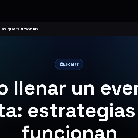
gias que funcionan
Escalar
 llenar un eve
ta: estrategia
funcionan